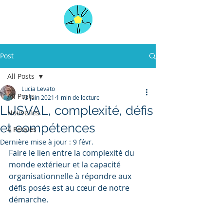
Post
All Posts
Lucia Levato
All Posts
13 juin 2021
1 min de lecture
LUSVAL, complexité, défis
Nouvelles
et compétences
4 Petales
Dernière mise à jour :
9 févr.
Faire le lien entre la complexité du 
monde extérieur et la capacité 
organisationnelle à répondre aux 
défis posés est au cœur de notre 
démarche. 