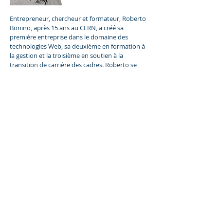
Entrepreneur, chercheur et formateur, Roberto
Bonino, après 15 ans au CERN, a créé sa
première entreprise dans le domaine des
technologies Web, sa deuxième en formation à
la gestion et la troisième en soutien à la
transition de carrière des cadres. Roberto se
consacre maintenant à partager son
expérience pour la création d’organisations
motivées par leurs raison d’être.
https://www.linkedin.com/in/rbonino/
Valérie Fert
Intelligence artificielle
Historienne, Valérie travaille sur l'avenir.
Formée à l'étude d'anciennes langues
sémitiques, elle traduit les réponses fournies
par le système avancé d'intelligence artificielle