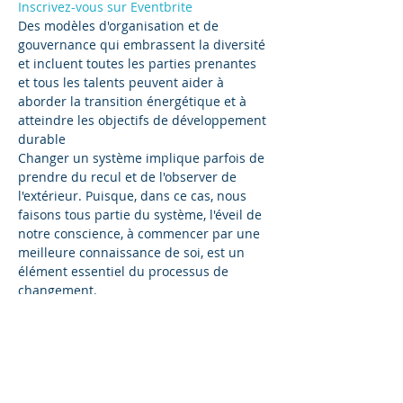
Inscrivez-vous sur Eventbrite
Des modèles d'organisation et de 
gouvernance qui embrassent la diversité 
et incluent toutes les parties prenantes 
et tous les talents peuvent aider à 
aborder la transition énergétique et à 
atteindre les objectifs de développement 
durable
Changer un système implique parfois de 
prendre du recul et de l'observer de 
l'extérieur. Puisque, dans ce cas, nous 
faisons tous partie du système, l'éveil de 
notre conscience, à commencer par une 
meilleure connaissance de soi, est un 
élément essentiel du processus de 
changement.
Les défis modernes exigent une réponse 
sociétale solide, mais adopter la devise 
« Seul, je vais plus vite, ensemble, nous 
allons plus loin » n'est pas une tâche 
facile. Favoriser la diversité, en 