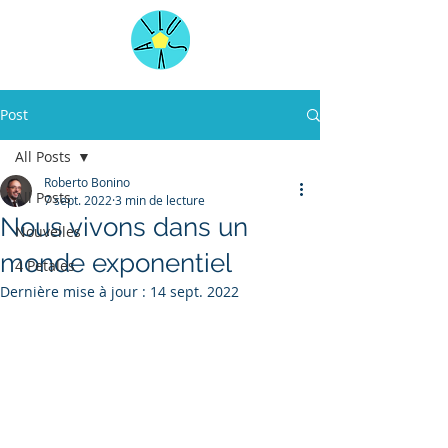
Post
All Posts
Roberto Bonino
All Posts
7 sept. 2022
3 min de lecture
Nous vivons dans un
Nouvelles
monde exponentiel
4 Petales
Dernière mise à jour :
14 sept. 2022