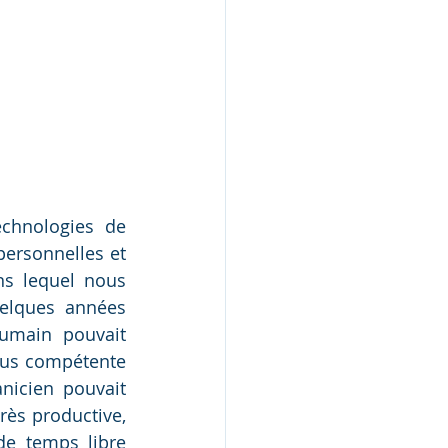
chnologies de 
ersonnelles et 
s lequel nous 
elques années 
umain pouvait 
us compétente  
icien pouvait 
ès productive, 
e temps libre 