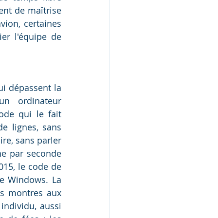
nt de maîtrise 
ion, certaines 
er l'équipe de 
i dépassent la 
n ordinateur 
e qui le fait 
e lignes, sans 
e, sans parler 
ne par seconde 
15, le code de 
de Windows. La 
es montres aux 
ndividu, aussi 