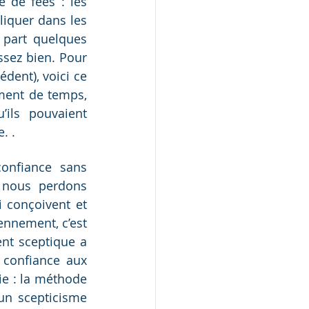
 de fées : les 
iquer dans les 
part quelques 
sez bien. Pour 
dent), voici ce 
ment de temps, 
ils pouvaient 
. .
nfiance sans 
nous perdons  
 conçoivent et 
nnement, c’est 
t sceptique a 
confiance aux 
e : la méthode 
un scepticisme 