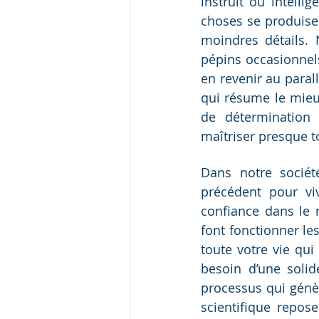
instruit ou intelli
choses se produise
moindres détails. 
pépins occasionnels
en revenir au parall
qui résume le mieux
de détermination 
maîtriser presque tou
Dans notre sociét
précédent pour vi
confiance dans le r
font fonctionner le
toute votre vie qu
besoin d’une solid
processus qui génèr
scientifique repos