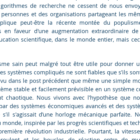
algorithmes de recherche ne cessent de nous envoy
 personnes et des organisations partageant les mêm
xplique peut-être la récente montée du populisme
en faveur d'une augmentation extraordinaire de l’
ation scientifique, dans le monde entier, mais ceci
isme sain peut malgré tout être utile pour donner u
s systèmes compliqués ne sont fiables que s’ils son
 vu dans le post précédent que même une simple mod
ème stable et facilement prévisible en un système c
 chaotique. Nous vivons avec l’hypothèse que no
 par des systèmes économiques avancés et des systè
’il s'agissait d’une horloge mécanique parfaite. N
 monde, inspirée par les progrès scientifiques et tech
remière révolution industrielle. Pourtant, la vitesse 
éroulent et les boucles de réaction entre de mult