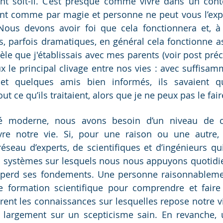
gent soit-il. C’est presque comme vivre dans un conte
nt comme par magie et personne ne peut vous l’expl
Nous devons avoir foi que cela fonctionnera et, à 
, parfois dramatiques, en général cela fonctionne as
èle que j'établissais avec mes parents (voir post précé
 le principal clivage entre nos vies : avec suffisam
et quelques amis bien informés, ils savaient qu’
t ce qu’ils traitaient, alors que je ne peux pas le faire
é moderne, nous avons besoin d’un niveau de co
vre notre vie. Si, pour une raison ou une autre, 
éseau d’experts, de scientifiques et d’ingénieurs qui
s systèmes sur lesquels nous nous appuyons quotidie
i perd ses fondements. Une personne raisonnablemen
e formation scientifique pour comprendre et faire 
ent les connaissances sur lesquelles repose notre vi
e largement sur un scepticisme sain. En revanche, 