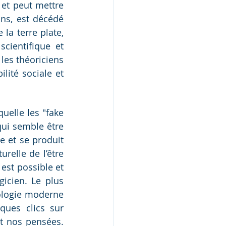
et peut mettre 
ns, est décédé 
a terre plate, 
ientifique et 
es théoriciens 
ité sociale et 
elle les "fake 
ui semble être 
e et se produit 
relle de l’être 
est possible et 
cien. Le plus 
nologie moderne 
ues clics sur 
t nos pensées. 