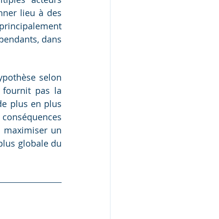
ner lieu à des 
rincipalement 
épendants, dans 
ypothèse selon 
ournit pas la 
e plus en plus 
s conséquences 
e maximiser un 
plus globale du 