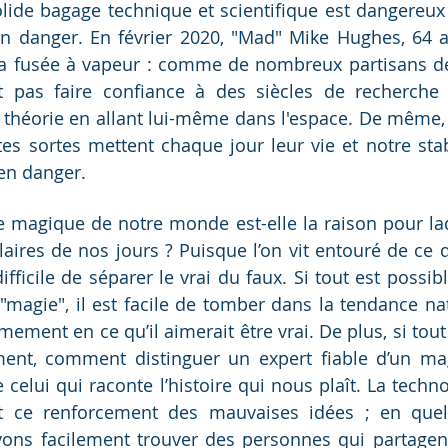
ide bagage technique et scientifique est dangereux 
en danger. En février 2020, "Mad" Mike Hughes, 64 a
a fusée à vapeur : comme de nombreux partisans de l
pas faire confiance à des siècles de recherche sc
 théorie en allant lui-même dans l'espace. De même, l
s sortes mettent chaque jour leur vie et notre stabil
 en danger.
 magique de notre monde est-elle la raison pour laqu
aires de nos jours ? Puisque l’on vit entouré de ce q
difficile de séparer le vrai du faux. Si tout est possibl
"magie", il est facile de tomber dans la tendance natu
ement en ce qu’il aimerait être vrai. De plus, si tout 
ent, comment distinguer un expert fiable d’un magi
e celui qui raconte l’histoire qui nous plaît. La tech
t ce renforcement des mauvaises idées ; en quelq
vons facilement trouver des personnes qui partagen