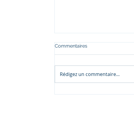
Commentaires
Rédigez un commentaire...
La croissance exponentielle
est-elle possible?
© 2017-2026 Lusval