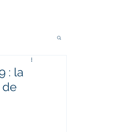
ocumentation
 : la
e de