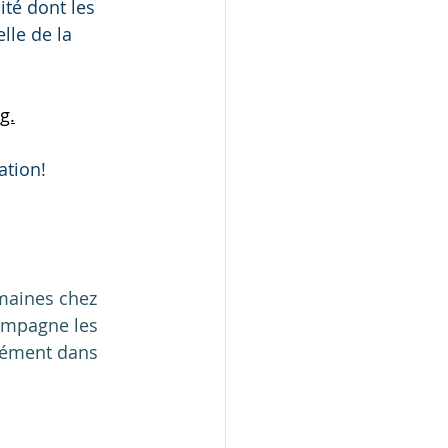
ité dont les 
lle de la 
g.
ation!
maines chez 
ompagne les 
sément dans 