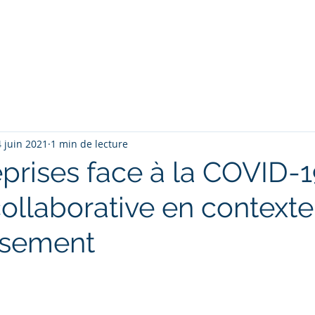
ter sa carrière
Nos Services
Contactez nous
D
 juin 2021
1 min de lecture
prises face à la COVID-19
collaborative en context
rsement